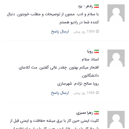
رادفر - یزد
با سلام و ادب. ممنون از توضیحات و مطلب خوبتون. دنبال
کننده شما در رادیو هستم
ارسال پاسخ
1006 روز پیش
رویا
استاد سلام
افتخار میکنم بهتون. چقدر عالی گفتین. مث کلاسای
دانشگاتون.
رویا صالح نژادم. شهرسازی
ارسال پاسخ
1006 روز پیش
زهرا ممیزی
کلیت ایمنی حین کار با برق میشه حفاظت و ایمنی قبل از
شروع کار با برق، رفتار ایمن حین کار با برق و استفاده از