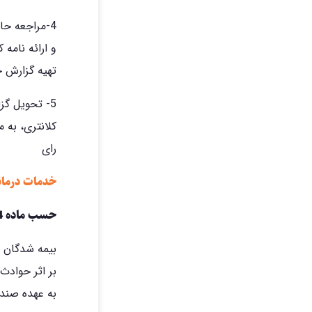
4-مراجعه حا
و ارائه نامه
تهیه گزارش ح
5- تحویل گز
کلانتری، به 
رای
خدمات درمان
حسب ماده 54 قانون تامین اجتماعی:
بیمه شدگان و
بر اثر حوادث
به عهده صندو