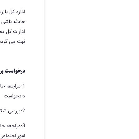
اداره کل بازر
حادثه ناشی ا
ادارات کل تع
ثبت می گردد
درخواست برر
1-مراجعه حا
دادخواست
2-بررسی شکوائیه حادثه دیده یا اولیای دم توسط مقام محترم قضایی و انتظامی
3-مراجعه حا
امور اجتماعی