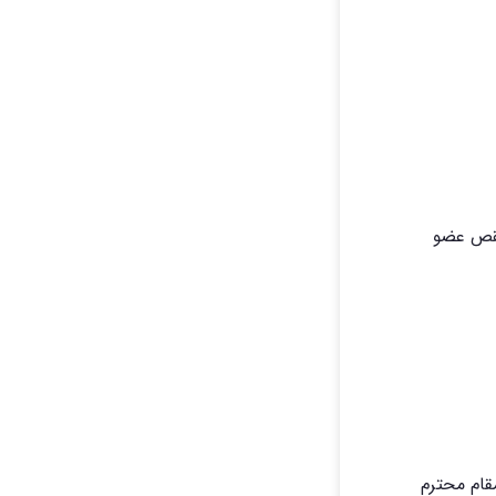
نقص عضو
قام محترم