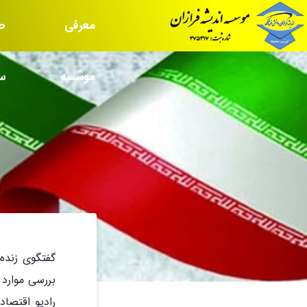
معرفی
ص
موسسه
س
گفتگوی زنده 
بررسی موارد 
رادیو اقتصا