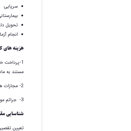
سرپایی
بیمارستان
تحویل دار
انجام آز
هزینه های کا
1-پرداخت خ
مستند به ماده 66 قانون تأمین اج
2- مجازات های مقرر در فصل یازدهم قانون کار از جمله مواد 171 و 176 قانون کار
3- جرائم موضوع جنبه عمومی جرم
شناسایی مقص
تعیین تقصیر