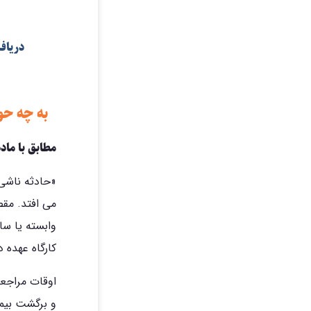
دریاف
به چه حو
مطابق با ماد
«حادثه ناشی 
می افتد. مقص
وابسته یا سا
کارگاه عهده د
اوقات مراجعه
و برگشت بیمه