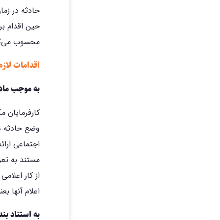
حادثه در زما
حین اقدام بر
محسوب می‌گر
اقدامات لازم
به موجب ماده ٦٥ قانون تامین اجت
کارفرمایان مک
وضع حادثه دی
اجتماعی ارا
از کار اعلام
اعلام آنها بع
به استناد بند هـ ماده