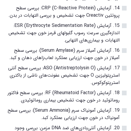
14. آزمایش CRP (C-Reactive Protein): بررسی سطح
پروتئین Creactiv جهت تشخیص و بررسی التهابات در بدن.
15. آزمایش ESR (Erythrocyte Sedimentation Rate):
اندازه‌گیری سرعت رسوب گلبولهای قرمز خون جهت تشخیص
التهابات و بیماری‌های التهابی.
16. آزمایش آمیلاز سرم (Serum Amylase): بررسی سطح
آمیلاز در خون جهت ارزیابی عملکرد لعاب‌زاهای دهان و کبد.
17. آزمایش ASO (Antistreptolysin O): بررسی سطح آنتی
استرپتولیزین O جهت تشخیص عفونت‌های ناشی از باکتری
استرپتوکوکوس.
18. آزمایش RF (Rheumatoid Factor): بررسی سطح فاکتور
روماتوئید در خون جهت تشخیص بیماری روماتوئیدی.
19. آزمایش آمونیاک سرم (Serum Ammonia): بررسی سطح
آمونیاک در خون جهت ارزیابی عملکرد کبد.
20. آزمایش آنتی‌بادی‌های ضد DNA مزمن: بررسی وجود