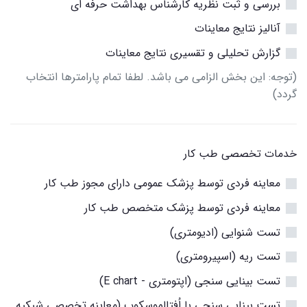
بررسی و ثبت نظریه کارشناس بهداشت حرفه ای
آنالیز نتایج معاینات
گزارش تحلیلی و تقسیری نتایج معاینات
(توجه: این بخش الزامی می باشد. لطفا تمام پارامترها انتخاب
گردد)
خدمات تخصصی طب کار
معاینه فردی توسط پزشک عمومی دارای مجوز طب کار
معاینه فردی توسط پزشک متخصص طب کار
تست شنوایی (ادیومتری)
تست ریه (اسپیرومتری)
تست بینایی سنجی (اپتومتری - E chart)
تست بینایی سنجی با اُفتالموسکوپ (معاینه تخصصی شبکیه