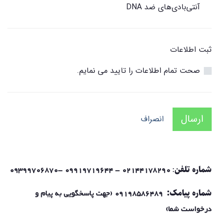
آنتی‌بادی‌های ضد DNA
ثبت اطلاعات
صحت تمام اطلاعات را تایید می نمایم.
ارسال
انصراف
شماره تلفن
:
02144178290 - 09919719644 -09399706870
شماره پیامک:
09198586489 (جهت پاسخگویی به پیام و
درخواست شما)