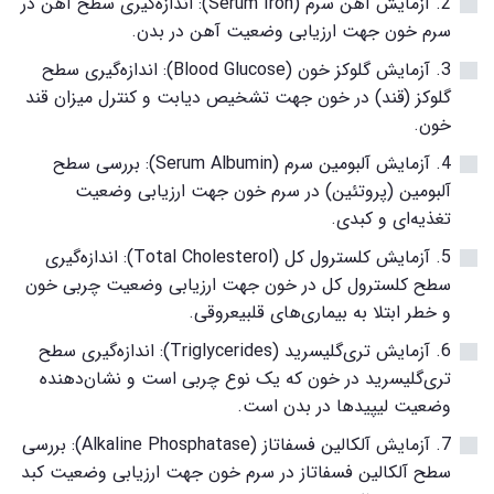
2. آزمایش آهن سرم (Serum Iron): اندازه‌گیری سطح آهن در
سرم خون جهت ارزیابی وضعیت آهن در بدن.
3. آزمایش گلوکز خون (Blood Glucose): اندازه‌گیری سطح
گلوکز (قند) در خون جهت تشخیص دیابت و کنترل میزان قند
خون.
4. آزمایش آلبومین سرم (Serum Albumin): بررسی سطح
آلبومین (پروتئین) در سرم خون جهت ارزیابی وضعیت
تغذیه‌ای و کبدی.
5. آزمایش کلسترول کل (Total Cholesterol): اندازه‌گیری
سطح کلسترول کل در خون جهت ارزیابی وضعیت چربی خون
و خطر ابتلا به بیماری‌های قلبیعروقی.
6. آزمایش تری‌گلیسرید (Triglycerides): اندازه‌گیری سطح
تری‌گلیسرید در خون که یک نوع چربی است و نشان‌دهنده
وضعیت لیپیدها در بدن است.
7. آزمایش آلکالین فسفاتاز (Alkaline Phosphatase): بررسی
سطح آلکالین فسفاتاز در سرم خون جهت ارزیابی وضعیت کبد