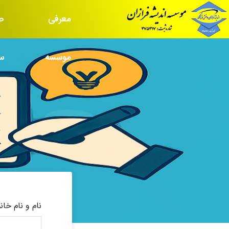
معرفی
ص
موسسه
س
نام و نام خان