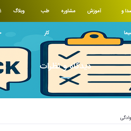
دا و
آموزش
مشاوره
طب
وبلاگ
غ
یما
کار
خ
دیدگاه و نظرات
وادگی