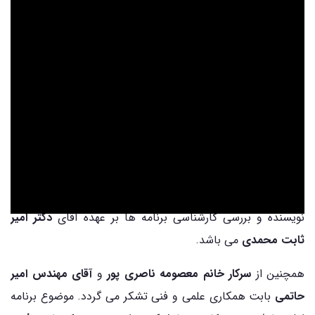
از
سرکار خانم روزبهانی
تهیه کننده محترم، تشکر می گردد که چنین
بستری را فراهم نموده و در جهت افزایش آگاهی مردم، نقش
آفرینی می نمایند.
نویسنده و بررسی کارشناسی برنامه ها بر عهده آقای
دکتر امیر
ثابت محمدی
می باشد.
همچنین از
سرکار خانم معصومه ناصری پور
و
آقای مهندس امیر
حاتمی
بابت همکاری علمی و فنی تشکر می گردد. موضوع برنامه