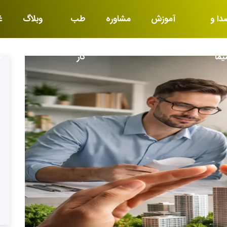
دا و
آموزش
مشاوره
طب
وبلاگ
غ
یما
کار
خ