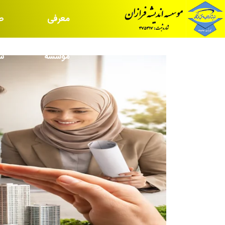
معرفی
ص
موسسه
س