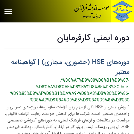
دوره ایمنی کارفرمایان
دوره‌های HSE (حضوری، مجازی) | گواهینامه
معتبر
/%D8%AF%D9%88%D8%B1%D9%87-
%D8%AA%D8%AE%D8%B5%D8%B5%DB%8C-hse-
%D9%85%D8%AF%D8%B1%DA%A9-%D8%A8%DB%8C%D9%86-
%D8%A7%D9%84%D9%85%D9%84%D9%84%DB%8C
آموزش ایمنی و HSE یکی از مهم‌ترین الزامات سازمان‌ها، پروژه‌های عمرانی و
واحدهای صنعتی است. شرکت‌ها برای کاهش حوادث، رعایت الزامات قانونی،
موفقیت در مناقصات و ارتقای فرهنگ ایمنی، به دوره‌های آموزشی تخصصی
HSE، ارزیابی ریسک، ایمنی برق، کار در ارتفاع، آتش‌نشانی، پدافند غیرعامل
و مشاوره ایمنی نیاز دارند. در این صفحه با انواع آموزش‌های حضوری،