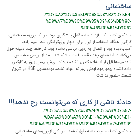
ساختمانی
/%D8%A2%D9%85%D9%88%D8%B2%D8%B4-
%D8%A7%DB%8C%D9%85%D9%86%DB%8C-
%D8%A8%D8%B1%D9%82
حادثه‌ای که با یک بازدید ساده قابل پیشگیری بود. در یک پروژه ساختمانی،
کارگری هنگام استفاده از ابزار برقی دچار برق‌گرفتگی شد. سیم رابط
آسیب‌دیده بود و اتصال به زمین بررسی نشده بود. کار فقط چند دقیقه طول
می‌کشید، اما همان چند دقیقه باعث حادثه شد. بعد از بررسی مشخص
شد:سیم‌ها قبل از استفاده کنترل نشده بودندآموزش ایمنی برق به کارکنان
داده نشده بودبازدید ایمنی روزانه انجام نشده بودمسئول HSE در شروع
شیفت حضور نداشت
حادثه‌ ناشی از کاری که می‌توانست رخ ندهد!!!
/%D8%AD%D8%A7%D8%AF%D8%AB%D9%87-
%DA%A9%D8%A7%D8%B1-%D8%AF%D8%B1-
%D8%A7%D8%B1%D8%AA%D9%81%D8%A7%D8%B9
حادثه‌ای که فقط چند ثانیه طول کشید…در یکی از پروژه‌های ساختمانی،