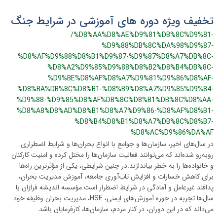
تخفیف ویژه دوره های آموزشی در شرایط جنگ
/%D8%AA%D8%AE%D9%81%DB%8C%D9%81-
%D9%88%DB%8C%DA%98%D9%87-
%D8%AF%D9%88%D8%B1%D9%87-%D9%87%D8%A7%DB%8C-
%D8%A2%D9%85%D9%88%D8%B2%D8%B4%DB%8C-
%D9%BE%D8%AF%D8%A7%D9%81%D9%86%D8%AF-
%D8%BA%DB%8C%D8%B1-%D8%B9%D8%A7%D9%85%D9%84-
%D9%88-%D9%85%D8%AF%DB%8C%D8%B1%DB%8C%D8%AA-
%D8%A8%D8%AD%D8%B1%D8%A7%D9%86-%D8%AF%D8%B1-
%D8%B4%D8%B1%D8%A7%DB%8C%D8%B7-
%D8%AC%D9%86%DA%AF
در سال‌های اخیر، سازمان‌ها و جوامع با انواع بحران‌ها و شرایط اضطراری
روبه‌رو شده‌اند که می‌توانند فعالیت سازمان‌ها را مختل کرده و امنیت کارکنان
و خانواده‌ها را به خطر بیاندازند.در چنین شرایطی، یکی از مؤثرترین راه‌ها
برای کاهش خسارات و افزایش تاب‌آوری جامعه، آموزش مدیریت بحران،
پدافند غیرعامل و آمادگی در شرایط اضطرار است.مؤسسه اندیشه فرازان با
سال‌ها تجربه در حوزه آموزش‌های ایمنی، HSE، مدیریت بحران وظیفه خود
می‌داند که در این دوران، در کنار مردم، سازمان‌ها، کارفرمایان باشد.