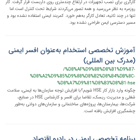
کارگری برای نصب تجهیزات در ارتفاع چندمتری روی داربست قرار گرفت. کار
روزمره به نظر می‌رسید و همه تصور می‌کردند شرایط تحت کنترل است.اما
تنها در چند ثانیه، تعادل کارگر به‌هم خورد. کمربند ایمنی استفاده نشده بود و
مسیر دسترسی ایمن طراحی نشده بود.
آموزش تخصصی استخدام به‌عنوان افسر ایمنی
(مدرک بین المللی)
/%D8%AF%D9%88%D8%B1%D9%87-
%D8%A2%D9%85%D9%88%D8%B2%D8%B4%DB%8C-
%D8%A7%D9%81%D8%B3%D8%B1-hse
چگونه وارد بازار کار HSE شویم؟با افزایش توجه سازمان‌ها به ایمنی، سلامت
شغلی و مدیریت ریسک، تقاضا برای افسر و کارشناس HSE در صنایع،
شرکت‌ها، بیمارستان‌ها، پروژه‌های ساختمانی و سازمان‌های دولتی به‌طور
چشمگیری افزایش یافته است.
برنامه تخصصی ایمنی در رادیو اقتصاد