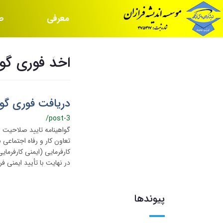
معرفی
ص
موسسه
س
اخذ فوری گوا
دریافت فوری گوا
/post-3
گواهینامه تایید صلاحیت ا
تعاون کار و رفاه اجتماعی
در نهایت با تأیید ایمنی فر
پیوندها