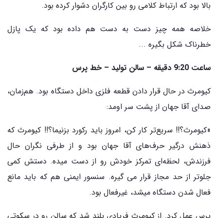
بالا بود که ارتباط کلامی رو بین کارگران دشوار کرده بود.
خلاصه همه چیز دست به دست هم داده بود که یک پازل
خطرناک شکل بگیره ...
ساعت 9:20 دقیقه – سالن تولید – خط پرس
کیومرث در حال قرار دادن قطعه فلزی داخل دستگاه بود. هم‌زمان،
صدای آقا جهان از پشت سر اومد:
«کیومرث؟!! سریع‌تر کار کن، امروز باید رکورد بزنیما؟!! کیومرث که
ذهنش درگیر حرف‌های آقا جهان بود و از طرفی نگران حال
فرزندش، لحظه‌ای تمرکز خودش رو از دست میده. دستش کمی
جلوتر از حد مجاز قرار می گیره. سنسور ایمنی هم که باید مانع
فعال شدن دستگاه میشد، غیرفعال بود.
پرس عمل کرد. از کیومرث فریادی بلند شد که سالن رو در سکوتی