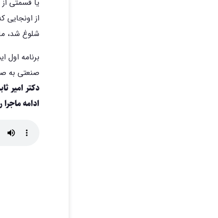
یا قسمتی از 
از اونجایی ک
شلوغ شد، مام
صنعتی به صور
دکتر امیر ث
ادامه ماجرا ر