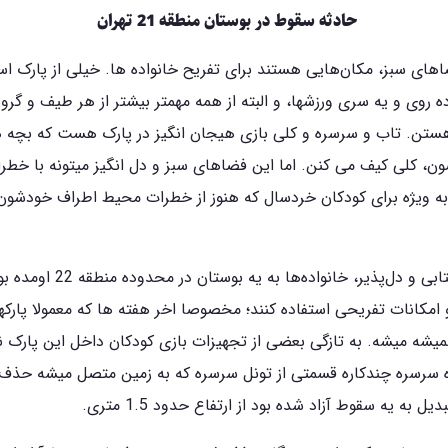
حادثه سقوط در بوستان منطقه 21 تهران
اهای سبز، مکان‌هایی هستند برای تفریح خانواده ها. خیلی از پارک اس
ده روی و یه سری ورزشها، و البته از همه مهمتر بیشتر از هر طیف و گر
ستن. تاب و سرسره و کلی بازی هیجان انگیز در پارک هست که بچه ها
، کلی کیف می کنن. اما این فضاهای سبز و دل انگیز میتونه با خط
به ویژه برای کودکان خردسال که هنوز از خطرات محیط اطراف خودشون 
در یک روز آفتابی و دل‌پذیر، خانواده‌ها به یه 
مکانات تفریحی استفاده کنند؛ مخصوصا اخر هفته ها که معمولا پارکها 
میشه میشه. به تازگی بعضی از تجهیزات بازی کودکان داخل این پارک
ه سرسره چندکاره قسمتی از تونل سرسره که به زمین متصل میشه حذف 
ل به یه سقوط آزاد شده بود از ارتفاع حدود 1.5 متری.