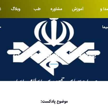
دا و
آموزش
مشاوره
طب
وبلاگ
غ
یما
کار
خ
پادکست اول ایمنی/قسمت 73
موضوع پادکست: