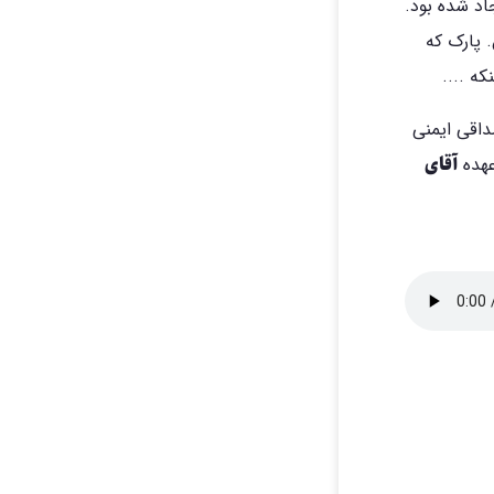
اد شده بود.
 پارک که
ه ....
ت مصداقی ایمنی
آقای
عهده