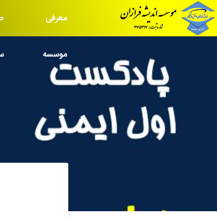
معرفی
ص
موسسه
س