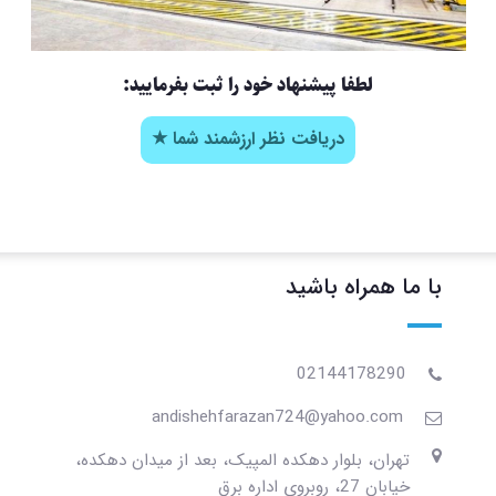
لطفا پیشنهاد خود را ثبت بفرمایید:
دریافت نظر ارزشمند شما ★
با ما همراه باشید
02144178290
andishehfarazan724@yahoo.com
تهران، بلوار دهکده المپیک، بعد از میدان دهکده،
خیابان 27، روبروی اداره برق