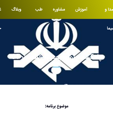
دا و
آموزش
مشاوره
طب
وبلاگ
غ
یما
کار
خ
پادکست اول ایمنی/ قسمت 61
موضوع برنامه: