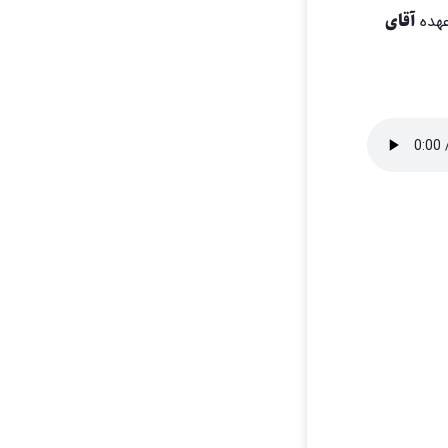
آقای
عهده