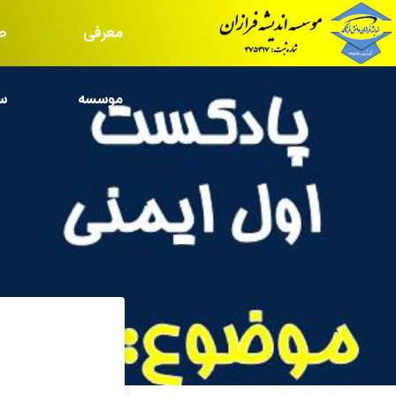
معرفی
ص
موسسه
س