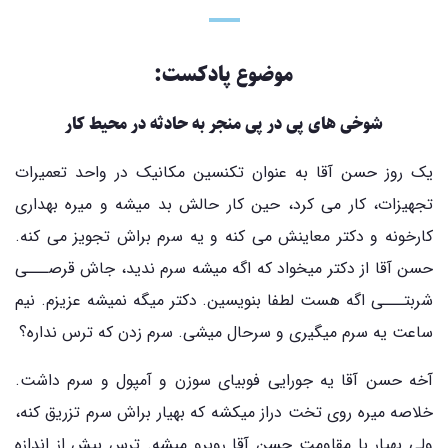
موضوع پادکست:
شوخی های پی در پی منجر به حادثه در محیط کار
یک روز حسن آقا به عنوان تکنسین مکانیک در واحد تعمیرات
تجهیزات، کار می کرد، حین کار حالش بد میشه و میره بهداری
کارخونه و دکتر معاینش می کنه و یه سرم براش تجویز می کنه.
حسن آقا از دکتر میخواد که اگه میشه سرم ندید، جاش قرصـــی
شربتـــی اگه هست لطفا بنویسین. دکتر میگه نمیشه عزیزم. نیم
ساعت یه سرم میگیری و سرحال میشی. سرم زدن که ترس نداره؟
آخه حسن آقا یه جورایی فوبیای سوزن و آمپول و سرم داشت.
خلاصه میره روی تخت دراز میکشه که بهیار براش سرم تزریق کنه،
ولی بهیار با مقاومت حسن آقا روبرو میشه. ترس بیش از اندازه