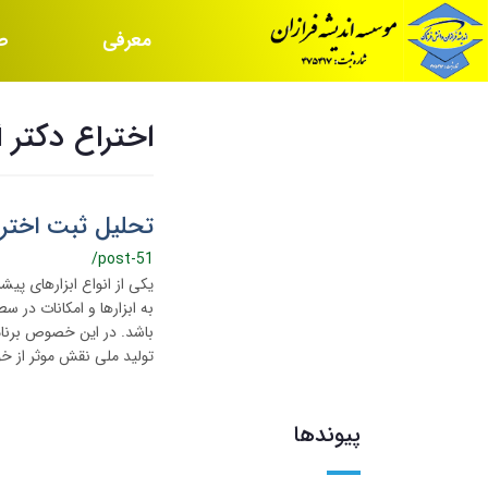
معرفی
ص
موسسه
س
اختراع دکتر 
تحلیل ثبت اخترا
/post-51
یکی از انواع ابزارهای پ
به ابزارها و امکانات در س
باشد. در این خصوص برنام
تولید ملی نقش موثر از خو
پیوندها